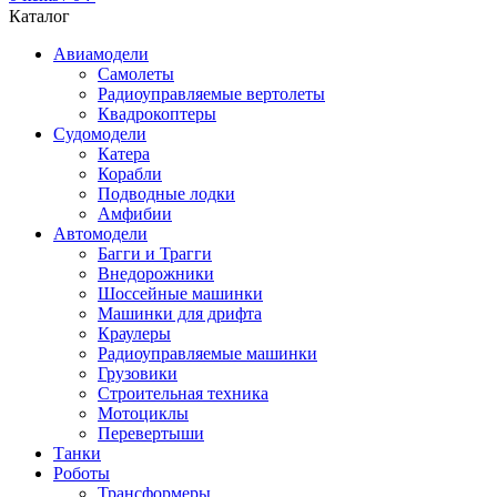
Каталог
Авиамодели
Самолеты
Радиоуправляемые вертолеты
Квадрокоптеры
Судомодели
Катера
Корабли
Подводные лодки
Амфибии
Автомодели
Багги и Трагги
Внедорожники
Шоссейные машинки
Машинки для дрифта
Краулеры
Радиоуправляемые машинки
Грузовики
Строительная техника
Мотоциклы
Перевертыши
Танки
Роботы
Трансформеры