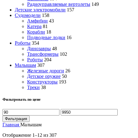
Радиоуправляемые вертолеты
149
Детские электромобили
157
Судомодели
158
Амфибии
43
Катера
81
Корабли
18
Подводные лодки
16
Роботы
354
Динозавры
48
Трансформеры
102
Роботы
204
Малышам
307
Железные дороги
26
Детское оружие
50
Конструкторы
193
Треки
38
Фильтровать по цене
Минимальная
Максимальная
цена
цена
Фильтрация
Главная
Малышам
Отображение 1–12 из 307