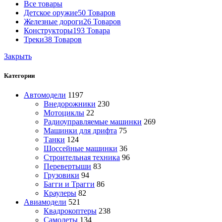
Все
товары
Детское оружие
50 Товаров
Железные дороги
26 Товаров
Конструкторы
193 Товара
Треки
38 Товаров
Закрыть
Категории
Автомодели
1197
Внедорожники
230
Мотоциклы
22
Радиоуправляемые машинки
269
Машинки для дрифта
75
Танки
124
Шоссейные машинки
36
Строительная техника
96
Перевертыши
83
Грузовики
94
Багги и Трагги
86
Краулеры
82
Авиамодели
521
Квадрокоптеры
238
Самолеты
134