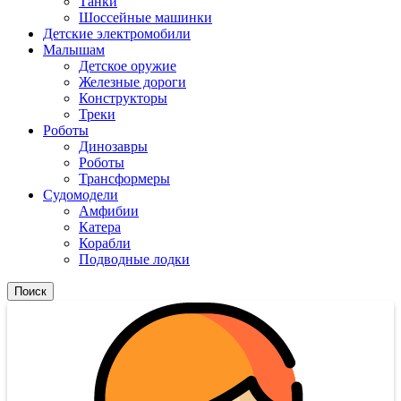
Танки
Шоссейные машинки
Детские электромобили
Малышам
Детское оружие
Железные дороги
Конструкторы
Треки
Роботы
Динозавры
Роботы
Трансформеры
Судомодели
Амфибии
Катера
Корабли
Подводные лодки
Поиск