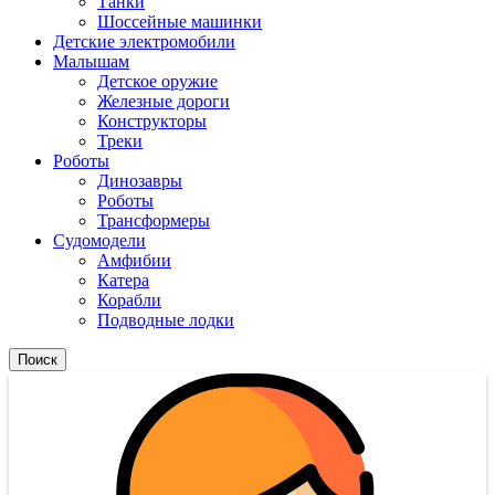
Танки
Шоссейные машинки
Детские электромобили
Малышам
Детское оружие
Железные дороги
Конструкторы
Треки
Роботы
Динозавры
Роботы
Трансформеры
Судомодели
Амфибии
Катера
Корабли
Подводные лодки
Поиск