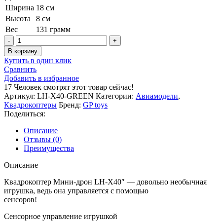
Ширина
18 см
Высота
8 см
Вес
131 грамм
Количество
товара
В корзину
Квадрокоптер
Купить в один клик
Мини-
Сравнить
дрон
Добавить в избранное
GP
17
Человек смотрят этот товар сейчас!
toys
Артикул:
LH-X40-GREEN
Категории:
Авиамодели
,
LH-
Квадрокоптеры
Бренд:
GP toys
X40-
Поделиться:
GREEN
Описание
Отзывы (0)
Преимущества
Описание
Квадрокоптер Мини-дрон LH-X40″ — довольно необычная
игрушка, ведь она управляется с помощью
сенсоров!
Сенсорное управление игрушкой