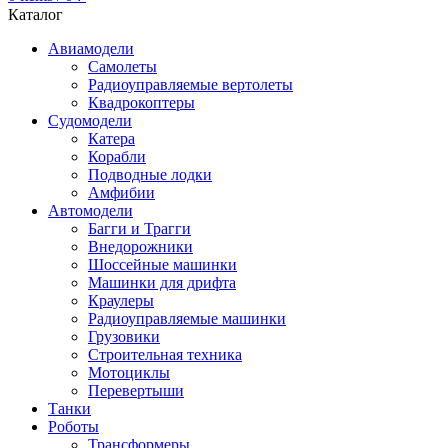
Каталог
Авиамодели
Самолеты
Радиоуправляемые вертолеты
Квадрокоптеры
Судомодели
Катера
Корабли
Подводные лодки
Амфибии
Автомодели
Багги и Трагги
Внедорожники
Шоссейные машинки
Машинки для дрифта
Краулеры
Радиоуправляемые машинки
Грузовики
Строительная техника
Мотоциклы
Перевертыши
Танки
Роботы
Трансформеры