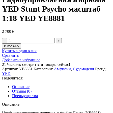
YED Stunt Psycho масштаб
1:18 YED YE8881
2 700
₽
Количество
товара
В корзину
Радиоуправляемая
Купить в один клик
амфибия
Сравнить
YED
Добавить в избранное
Stunt
21
Человек смотрит эти товары сейчас!
Psycho
Артикул:
YE8881
Категории:
Амфибии
,
Судомодели
Бренд:
масштаб
YED
1:18
Поделиться:
YED
YE8881
Описание
Отзывы (0)
Преимущества
Описание
Необычная трюковая машинка-амфибия Психо (YE8881)