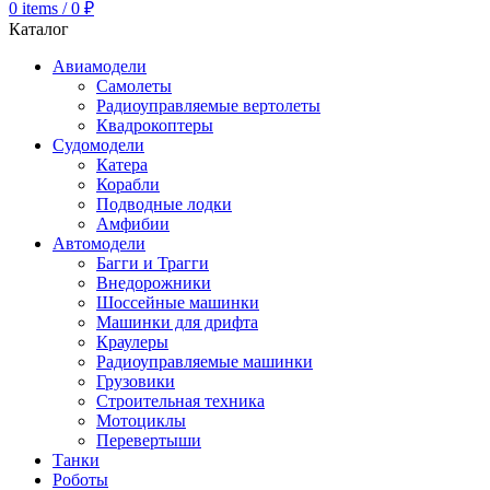
0
items
/
0
₽
Каталог
Авиамодели
Самолеты
Радиоуправляемые вертолеты
Квадрокоптеры
Судомодели
Катера
Корабли
Подводные лодки
Амфибии
Автомодели
Багги и Трагги
Внедорожники
Шоссейные машинки
Машинки для дрифта
Краулеры
Радиоуправляемые машинки
Грузовики
Строительная техника
Мотоциклы
Перевертыши
Танки
Роботы