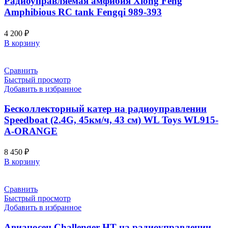
Радиоуправляемая амфибия Xiong Feng
Amphibious RC tank Fengqi 989-393
4 200
₽
В корзину
Сравнить
Быстрый просмотр
Добавить в избранное
Бесколлекторный катер на радиоуправлении
Speedboat (2.4G, 45км/ч, 43 см) WL Toys WL915-
A-ORANGE
8 450
₽
В корзину
Сравнить
Быстрый просмотр
Добавить в избранное
Авианосец Challenger HT на радиоуправлении