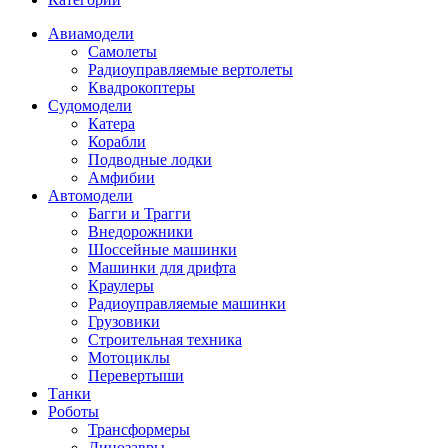
Авиамодели
Самолеты
Радиоуправляемые вертолеты
Квадрокоптеры
Судомодели
Катера
Корабли
Подводные лодки
Амфибии
Автомодели
Багги и Трагги
Внедорожники
Шоссейные машинки
Машинки для дрифта
Краулеры
Радиоуправляемые машинки
Грузовики
Строительная техника
Мотоциклы
Перевертыши
Танки
Роботы
Трансформеры
Динозавры