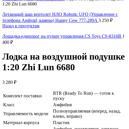
1:20 Zhi Lun 6680
Летающий шар вертолет НЛО Robotic UFO (Управление с
телефона Android, камера) Happy Cow 777-289A
3 250
₽
Назад к продуктам
Лошадка-единорог на пульте управления CS Toys CS-8316B
1
400
₽
Лодка на воздушной подушке
1:20 Zhi Lun 6680
3 280
₽
RTR (Ready To Run) — готов к
Комплект поставки
пуску
Класс
Амфибия
Полноуправляемая (вперед, назад,
Управляемость модели
влево, вправо)
Материал корпуса
Пластик
Амфибия, аккумулятор, зарядное