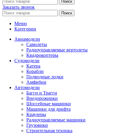
Поиск
Заказать звонок
Поиск
Меню
Категории
Авиамодели
Самолеты
Радиоуправляемые вертолеты
Квадрокоптеры
Судомодели
Катера
Корабли
Подводные лодки
Амфибии
Автомодели
Багги и Трагги
Внедорожники
Шоссейные машинки
Машинки для дрифта
Краулеры
Радиоуправляемые машинки
Грузовики
Строительная техника