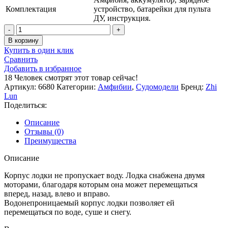
Комплектация
устройство, батарейки для пульта
ДУ, инструкция.
Количество
товара
В корзину
Лодка
Купить в один клик
на
Сравнить
воздушной
Добавить в избранное
подушке
18
Человек смотрят этот товар сейчас!
1:20
Артикул:
6680
Категории:
Амфибии
,
Судомодели
Бренд:
Zhi
Zhi
Lun
Lun
Поделиться:
6680
Описание
Отзывы (0)
Преимущества
Описание
Корпус лодки не пропускает воду. Лодка снабжена двумя
моторами, благодаря которым она может перемещаться
вперед, назад, влево и вправо.
Водонепроницаемый корпус лодки позволяет ей
перемещаться по воде, суше и снегу.