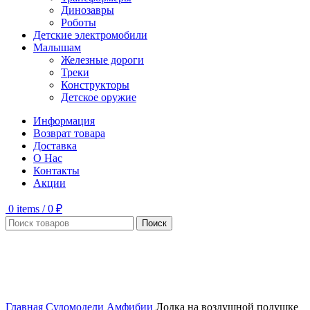
Динозавры
Роботы
Детские электромобили
Малышам
Железные дороги
Треки
Конструкторы
Детское оружие
Информация
Возврат товара
Доставка
О Нас
Контакты
Акции
0
items
/
0
₽
Поиск
Главная
Судомодели
Амфибии
Лодка на воздушной подушке