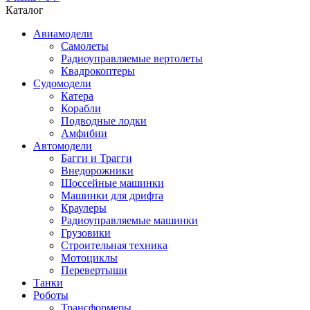
Каталог
Авиамодели
Самолеты
Радиоуправляемые вертолеты
Квадрокоптеры
Судомодели
Катера
Корабли
Подводные лодки
Амфибии
Автомодели
Багги и Трагги
Внедорожники
Шоссейные машинки
Машинки для дрифта
Краулеры
Радиоуправляемые машинки
Грузовики
Строительная техника
Мотоциклы
Перевертыши
Танки
Роботы
Трансформеры