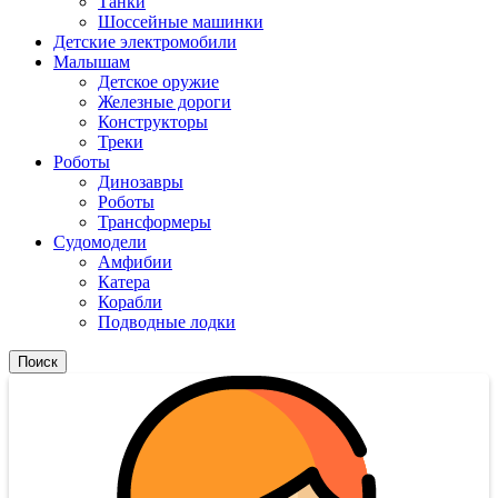
Танки
Шоссейные машинки
Детские электромобили
Малышам
Детское оружие
Железные дороги
Конструкторы
Треки
Роботы
Динозавры
Роботы
Трансформеры
Судомодели
Амфибии
Катера
Корабли
Подводные лодки
Поиск